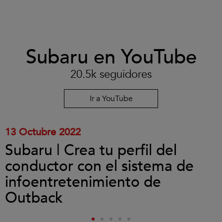
Clic
Subaru en YouTube
para
aceptar
las
20.5k seguidores
cookies
y
reproducir
Ir a YouTube
el
vídeo.
13 Octubre 2022
Subaru | Crea tu perfil del
conductor con el sistema de
infoentretenimiento de
Outback