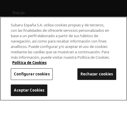
Inicio
Modelos
Subaru España S.A. utiliza cookies propias y de terceros,
con las finalidades de ofrecerle servicios personalizados en
base a un perfil elaborado a partir de sus hábitos de
¿Por qué Subaru?
navegación, así como para recabar información con fines
analíticos. Puede configurar y/o aceptar el uso de cookies
Finance
mediante las casillas que se muestran a continuación. Para
más información, puede visitar nuestra Política de Cookies.
Propietarios
Política de Cookies
Configurar cookies
Rechazar cookies
Contacto
Universo Subaru
Aceptar Cookies
Configurar cookies
900 440 044
cac.subaru@subaru.es
Aviso Legal
Política de Privacidad