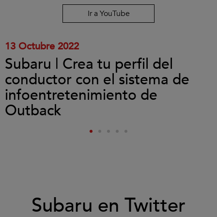
y
reproducir
Ir a YouTube
el
vídeo.
13 Octubre 2022
Subaru | Crea tu perfil del
conductor con el sistema de
infoentretenimiento de
Outback
Subaru en Twitter