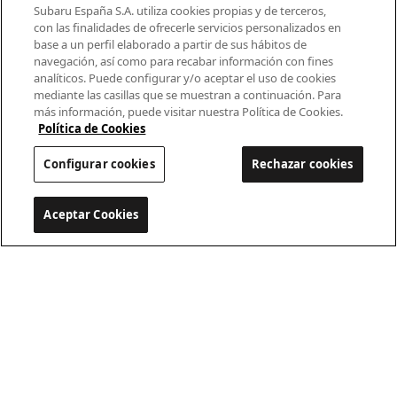
Modelos
Subaru España S.A. utiliza cookies propias y de terceros,
con las finalidades de ofrecerle servicios personalizados en
base a un perfil elaborado a partir de sus hábitos de
¿Por qué Subaru?
navegación, así como para recabar información con fines
analíticos. Puede configurar y/o aceptar el uso de cookies
Finance
mediante las casillas que se muestran a continuación. Para
más información, puede visitar nuestra Política de Cookies.
Propietarios
Política de Cookies
Configurar cookies
Rechazar cookies
Contacto
Universo Subaru
Aceptar Cookies
Configurar cookies
900 440 044
cac.subaru@subaru.es
Aviso Legal
Política de Privacidad
Politica de cookies
Configurar cookies
© 2022 SUBARU España