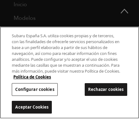
Inicio
Modelos
¿Por qué Subaru?
Subaru España S.A. utiliza cookies propias y de terceros,
con las finalidades de ofrecerle servicios personalizados en
Finance
base a un perfil elaborado a partir de sus hábitos de
navegación, así como para recabar información con fines
Propietarios
analíticos. Puede configurar y/o aceptar el uso de cookies
mediante las casillas que se muestran a continuación. Para
más información, puede visitar nuestra Política de Cookies.
Contacto
Política de Cookies
Universo Subaru
Configurar cookies
Rechazar cookies
900 440 044
Aceptar Cookies
Configurar cookies
cac.subaru@subaru.es
Aviso Legal
Política de Privacidad
Politica de cookies
Configurar cookies