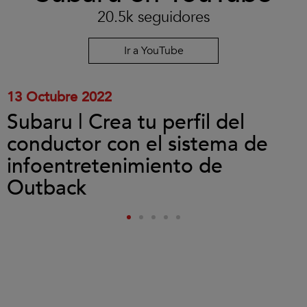
las
20.5k seguidores
cookies
y
reproducir
Ir a YouTube
el
vídeo.
13 Octubre 2022
Subaru | Crea tu perfil del
conductor con el sistema de
infoentretenimiento de
Outback