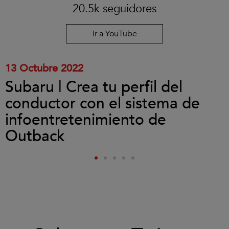
las
20.5k seguidores
cookies
y
reproducir
Ir a YouTube
el
vídeo.
13 Octubre 2022
Subaru | Crea tu perfil del
conductor con el sistema de
infoentretenimiento de
Outback