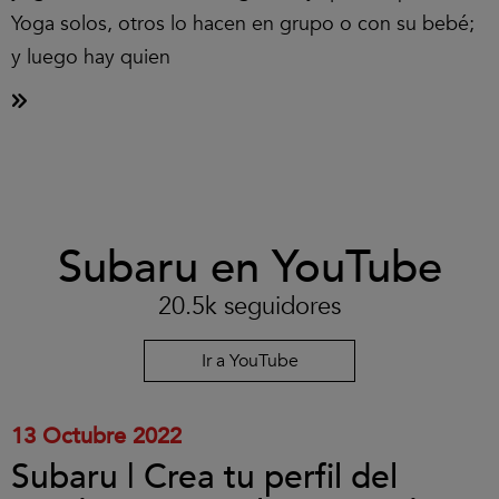
Yoga solos, otros lo hacen en grupo o con su bebé;
y luego hay quien
Clic
Subaru en YouTube
para
aceptar
las
20.5k seguidores
cookies
y
reproducir
Ir a YouTube
el
vídeo.
13 Octubre 2022
Subaru | Crea tu perfil del