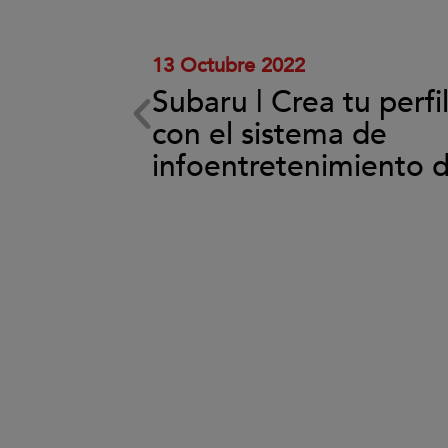
el
vídeo.
13 Octubre 2022
Subaru | Crea tu perfi
ema de
con el sistema de
back
infoentretenimiento 