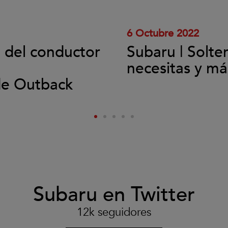
el
vídeo.
6 Octubre 2022
l del conductor
Subaru | Solte
necesitas y má
de Outback
Subaru en Twitter
12k seguidores