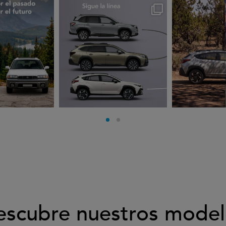
rues
subarues
suba
go 3
Jul 30
J
escubre nuestros model