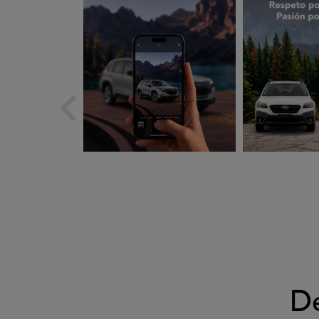
subarues
suba
Ago 5
A
D