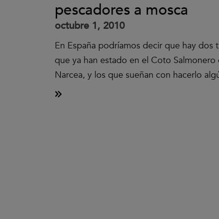
pescadores a mosca
octubre 1, 2010
En España podríamos decir que hay dos t
que ya han estado en el Coto Salmonero d
Narcea, y los que sueñan con hacerlo algú
Clic
para
aceptar
las
cookies
y
reproducir