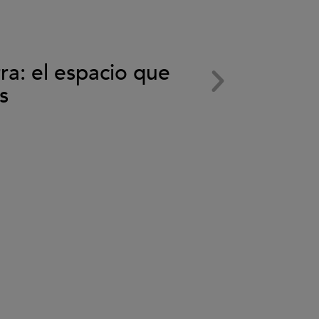
el
vídeo.
29 Septiem
rra: el espacio que
Subaru 
s
de Fore