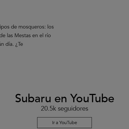
ipos de mosqueros: los
e las Mestas en el río
n día. ¿Te
Subaru en YouTube
Clic
para
aceptar
20.5k seguidores
las
cookies
y
Ir a YouTube
reproducir