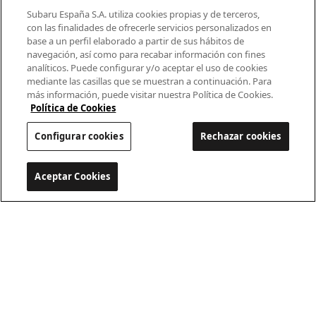
Modelos
Subaru España S.A. utiliza cookies propias y de terceros,
con las finalidades de ofrecerle servicios personalizados en
base a un perfil elaborado a partir de sus hábitos de
¿Por qué Subaru?
navegación, así como para recabar información con fines
analíticos. Puede configurar y/o aceptar el uso de cookies
Finance
mediante las casillas que se muestran a continuación. Para
más información, puede visitar nuestra Política de Cookies.
Propietarios
Política de Cookies
Configurar cookies
Rechazar cookies
Contacto
Universo Subaru
Aceptar Cookies
Configurar cookies
900 440 044
cac.subaru@subaru.es
Aviso Legal
Política de Privacidad
Politica de cookies
Configurar cookies
© 2022 SUBARU España