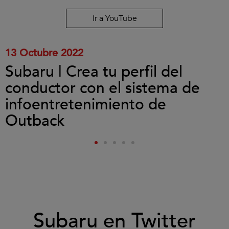
y
reproducir
Ir a YouTube
el
vídeo.
13 Octubre 2022
Subaru | Crea tu perfil del
conductor con el sistema de
infoentretenimiento de
Outback
Subaru en Twitter