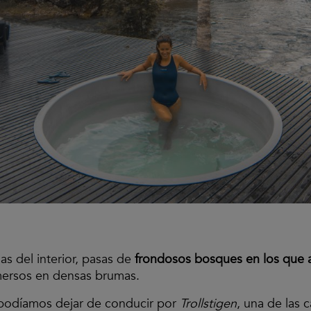
as del interior, pasas de
frondosos bosques en los que a
ersos en densas brumas.
odíamos dejar de conducir por
Trollstigen
, una de las