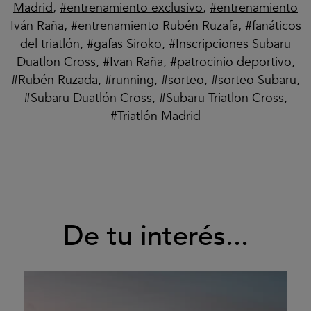
Madrid
,
entrenamiento exclusivo
,
entrenamiento
Iván Raña
,
entrenamiento Rubén Ruzafa
,
fanáticos
del triatlón
,
gafas Siroko
,
Inscripciones Subaru
Duatlon Cross
,
Ivan Raña
,
patrocinio deportivo
,
Rubén Ruzada
,
running
,
sorteo
,
sorteo Subaru
,
Subaru Duatlón Cross
,
Subaru Triatlon Cross
,
Triatlón Madrid
De tu interés...