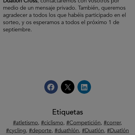
Duatlón Cross
, contactaremos con vosotros por
medio de un mensaje privado. También, queremos
agradecer a todos los que habéis participado en el
sorteo, y os esperamos a todos el próximo 1 de
septiembre.
Etiquetas
atletismo
,
ciclismo
,
Competición
,
correr
,
cycling
,
deporte
,
duathlón
,
Duatlón
,
Duatlón