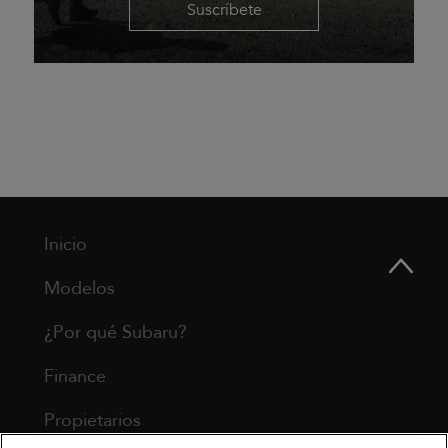
Suscríbete
Inicio
Modelos
¿Por qué Subaru?
Finance
Propietarios