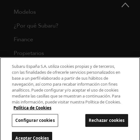
Modelos
¿Por qué Subaru?
Finance
Propietarios
Contacto
Subaru España S.A. utiliza cookies propias y de terceros,
con las finalidades de ofrecerle servicios personalizados en
base a un perfil elaborado a partir de sus hábitos de
Universo Subaru
navegación, así como para recabar información con fines
analíticos. Puede configurar y/o aceptar el uso de cookies
mediante las casillas que se muestran a continuación. Para
900 440 044
más información, puede visitar nuestra Política de Cookies.
cac.subaru@subaru.es
Política de Cookies
Aviso Legal
Política de Privacidad
Configurar cookies
Rechazar cookies
Politica de cookies
Configurar cookies
Aceptar Cookies
Configurar cookies