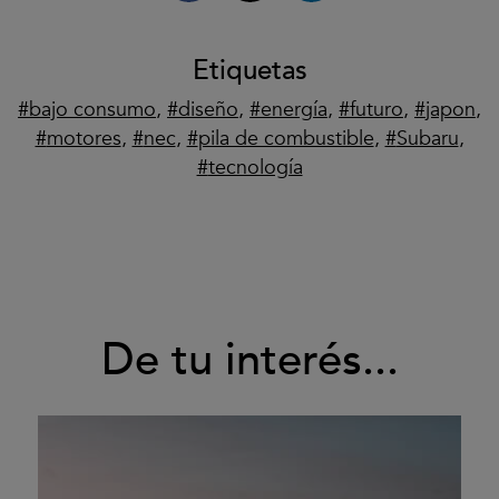
Etiquetas
bajo consumo
,
diseño
,
energía
,
futuro
,
japon
,
motores
,
nec
,
pila de combustible
,
Subaru
,
tecnología
De tu interés...