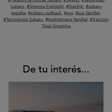
Plataforma Global Subaru
,
SAWD
,
Seguridad
Subaru
,
Sistema EyeSight
,
Starlink
,
subaru
españa
,
subaru outback
,
suv
,
suv familiar
,
Tecnología Subaru
,
todoterreno familiar
,
Traccion
Total Simetrica
De tu interés...