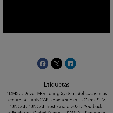
La política de ‘las
personas primero
‘ es la clave del
éxito de Subaru para desarrollar las
tecnologías de
seguridad
mas avanzadas y ofrecer los vehículos más
seguros.
Etiquetas
DMS
,
Driver Monitoring System
,
el coche mas
seguro
,
EuroNCAP
,
gama subaru
,
Gama SUV
,
JNCAP
,
JNCAP Best Award 2021
,
outback
,