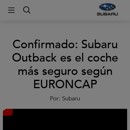
Confirmado: Subaru
Outback es el coche
Clic
más seguro según
para
aceptar
las
EURONCAP
cookies
y
reproducir
Por:
Subaru
el
vídeo.
El pasado mes de septiembre EuroNCAP otorgaba la
máxima calificación de cinco estrellas al
nuevo
Subaru Outback
.
Los resultados obtenidos fueron el