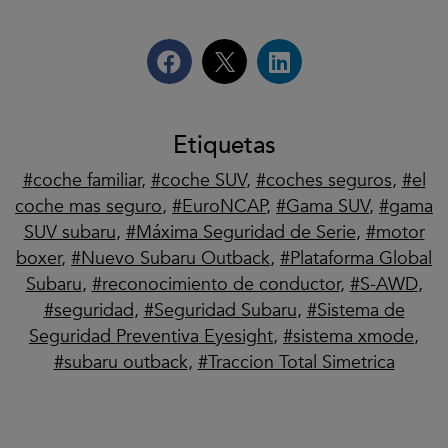
Etiquetas
coche familiar
,
coche SUV
,
coches seguros
,
el
coche mas seguro
,
EuroNCAP
,
Gama SUV
,
gama
SUV subaru
,
Máxima Seguridad de Serie
,
motor
boxer
,
Nuevo Subaru Outback
,
Plataforma Global
Subaru
,
reconocimiento de conductor
,
S-AWD
,
seguridad
,
Seguridad Subaru
,
Sistema de
Seguridad Preventiva Eyesight
,
sistema xmode
,
subaru outback
,
Traccion Total Simetrica