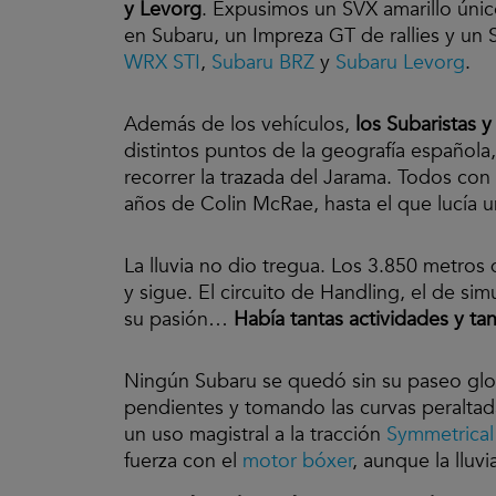
y Levorg
. Expusimos un SVX amarillo únic
en Subaru, un Impreza GT de rallies y un 
WRX STI
,
Subaru BRZ
y
Subaru Levorg
.
Además de los vehículos,
los Subaristas 
distintos puntos de la geografía española
recorrer la trazada del Jarama. Todos con
años de Colin McRae, hasta el que lucía 
La lluvia no dio tregua. Los 3.850 metros
y sigue. El circuito de Handling, el de si
su pasión…
Había tantas actividades y ta
Ningún Subaru se quedó sin su paseo glori
pendientes y tomando las curvas peraltad
un uso magistral a la tracción
Symmetrical
fuerza con el
motor bóxer
, aunque la lluvi