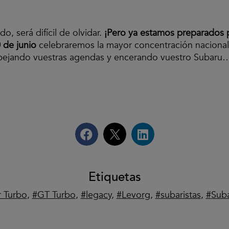
, será difícil de olvidar.
¡Pero ya estamos preparados pa
 de junio
celebraremos la mayor concentración nacional 
espejando vuestras agendas y encerando vuestro Subar
Etiquetas
r Turbo
,
GT Turbo
,
legacy
,
Levorg
,
subaristas
,
Sub