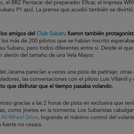
o, el BRZ Pentacar del preparador Eficar, el Impreza W
Subaru P1 azul. La prensa que acudió también se divirti
y los amigos del
Club Subaru
fueron también protagonista
, los más de 200 pilotos que se habían inscrito esperaba
 su Subaru, pero todos diferentes entre sí. Desde el qu
un alerón del tamaño de una Vela Mayor.
 del Jarama parecían a veces una pista de patinaje; otra
muladores, las conversaciones con el piloto Luis Villamil
nto que disfrutar que el tiempo pasaba volando.
oso gracias a las 2 horas de pista en exclusiva que ten
as, como jinetes en la tormenta. Los Subaristas cabalg
 All-Wheel Drive
, logrando el máximo control del volant
a fuerte no cesara.