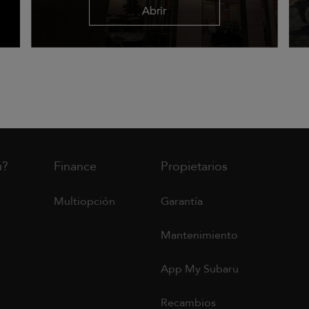
Abrir
u?
Finance
Propietarios
Multiopción
Garantía
Mantenimiento
App My Subaru
Recambios