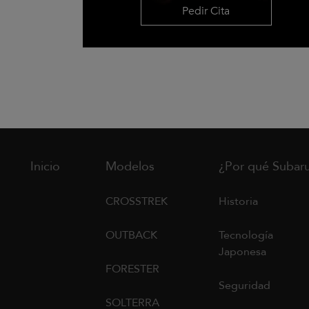
Pedir Cita
Inicio
Modelos
¿Por qué Subar
CROSSTREK
Historia
OUTBACK
Tecnología
Japonesa
FORESTER
Seguridad
SOLTERRA