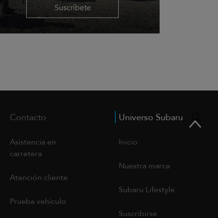
Suscríbete
Contacto
Universo Subaru
Asistencia en
Inicio
carretera
Nuestra marca
Atención cliente
Subaru Lifestyle
Prueba vehículo
Suscribirse