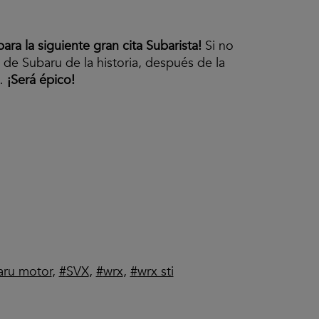
ra la siguiente gran cita Subarista!
Si no
de Subaru de la historia, después de la
u…
¡Será épico!
aru motor
,
SVX
,
wrx
,
wrx sti