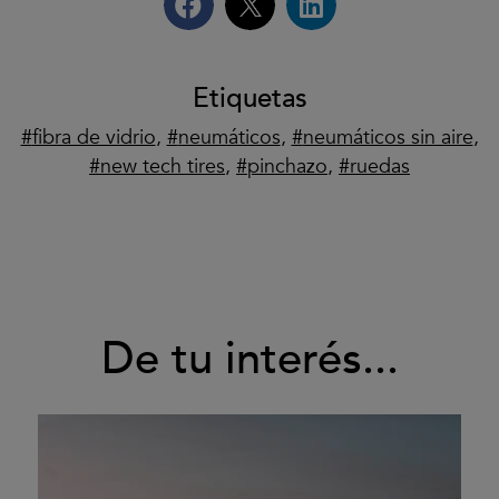
Etiquetas
fibra de vidrio
,
neumáticos
,
neumáticos sin aire
,
new tech tires
,
pinchazo
,
ruedas
De tu interés...