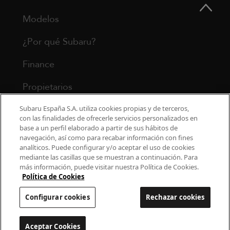
Modelos
¿Por qué Subaru?
Finance
Propietarios
Contacto
Subaru España S.A. utiliza cookies propias y de terceros,
con las finalidades de ofrecerle servicios personalizados en
base a un perfil elaborado a partir de sus hábitos de
Universo Subaru
navegación, así como para recabar información con fines
analíticos. Puede configurar y/o aceptar el uso de cookies
mediante las casillas que se muestran a continuación. Para
900 440 044
más información, puede visitar nuestra Política de Cookies.
cac.subaru@subaru.es
Política de Cookies
Aviso Legal
Política de Privacidad
Configurar cookies
Rechazar cookies
Politica de cookies
Configurar cookies
Aceptar Cookies
Configurar cookies