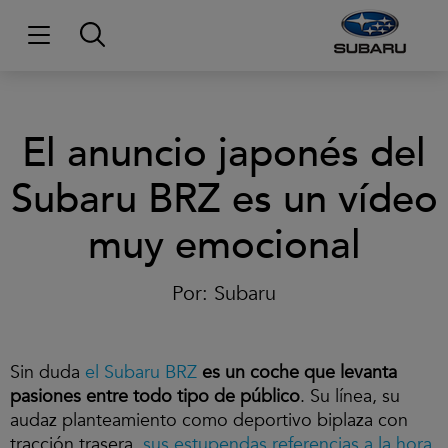
El anuncio japonés del
Subaru BRZ es un vídeo
Clic
para
aceptar
muy emocional
las
cookies
y
Por:
Subaru
reproducir
el
vídeo.
Sin duda
el Subaru BRZ
es un coche que levanta
pasiones entre todo tipo de público
. Su línea, su
audaz planteamiento como deportivo biplaza con
tracción trasera,
sus estupendas referencias a la hora