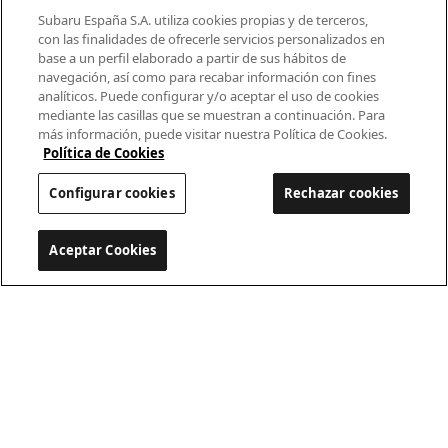
Modelos
Subaru España S.A. utiliza cookies propias y de terceros,
con las finalidades de ofrecerle servicios personalizados en
base a un perfil elaborado a partir de sus hábitos de
¿Por qué Subaru?
navegación, así como para recabar información con fines
analíticos. Puede configurar y/o aceptar el uso de cookies
Finance
mediante las casillas que se muestran a continuación. Para
más información, puede visitar nuestra Política de Cookies.
Propietarios
Política de Cookies
Configurar cookies
Rechazar cookies
Contacto
Universo Subaru
Aceptar Cookies
Configurar cookies
900 440 044
cac.subaru@subaru.es
Aviso Legal
Política de Privacidad
Politica de cookies
Configurar cookies
© 2022 SUBARU España