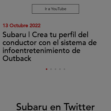
y
reproducir
Ir a YouTube
el
vídeo.
13 Octubre 2022
Subaru | Crea tu perfil del
conductor con el sistema de
infoentretenimiento de
Outback
Subaru en Twitter