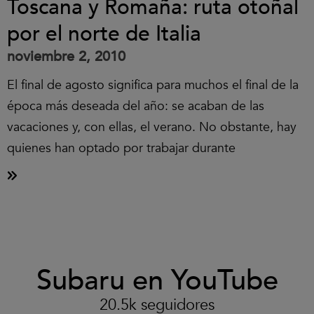
Toscana y Romaña: ruta otoñal
por el norte de Italia
noviembre 2, 2010
El final de agosto significa para muchos el final de la
época más deseada del año: se acaban de las
vacaciones y, con ellas, el verano. No obstante, hay
quienes han optado por trabajar durante
Clic
Subaru en YouTube
para
aceptar
las
20.5k seguidores
cookies