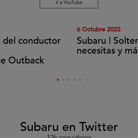
y
Ir a YouTube
reproducir
el
vídeo.
6 Octubre 2022
l del conductor
Subaru | Solte
necesitas y má
de Outback
Subaru en Twitter
12k seguidores