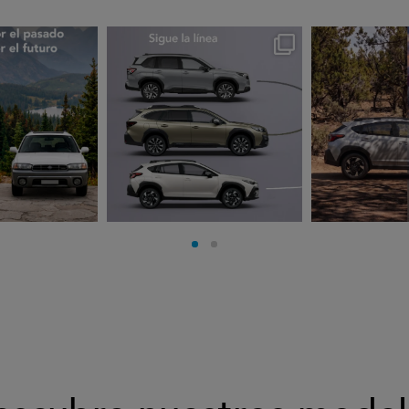
rues
subarues
suba
go 3
Jul 30
J