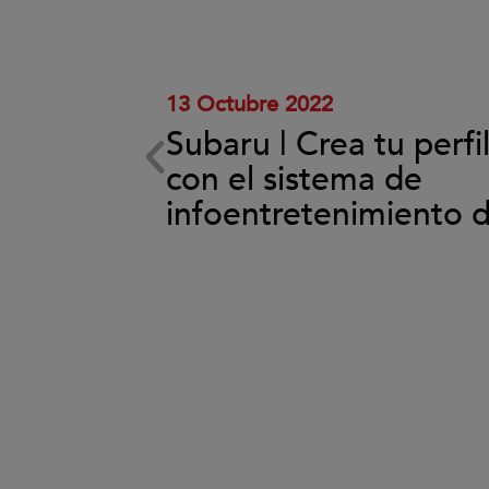
y
reproducir
el
vídeo.
13 Octubre 2022
Subaru | Crea tu perfi
ema de
con el sistema de
back
infoentretenimiento 