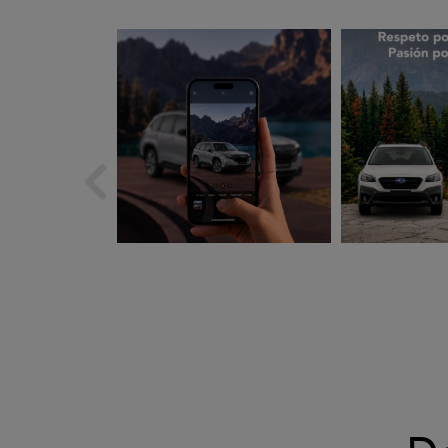
subarues
suba
Ago 5
A