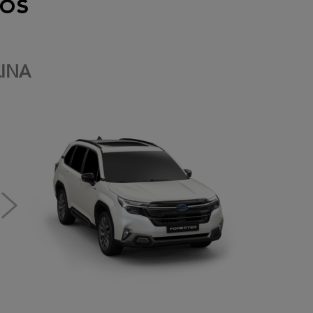
os
INA