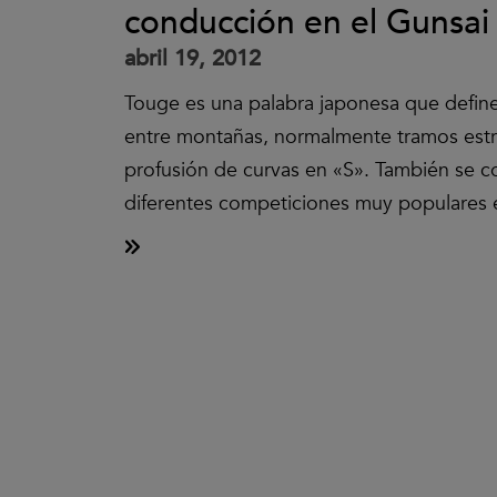
conducción en el Gunsai
abril 19, 2012
Touge es una palabra japonesa que define
entre montañas, normalmente tramos estr
profusión de curvas en «S». También se 
diferentes competiciones muy populares 
Clic
para
aceptar
las
cookies