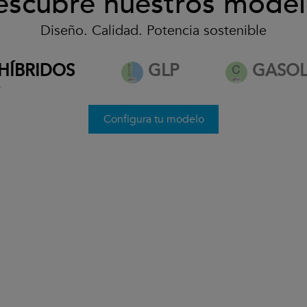
escubre nuestros model
Diseño. Calidad. Potencia sostenible
desde 32.500€*
HÍBRIDOS
GLP
GASOL
*
Ver condiciones
Configura tu modelo