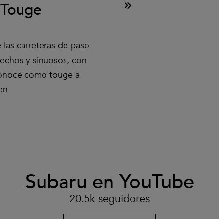
 Touge
 las carreteras de paso
echos y sinuosos, con
conoce como touge a
en
Subaru en YouTube
Clic
para
aceptar
20.5k seguidores
las
cookies