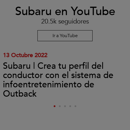
Clic
Subaru en YouTube
para
aceptar
las
20.5k seguidores
cookies
y
reproducir
Ir a YouTube
el
vídeo.
13 Octubre 2022
Subaru | Crea tu perfil del
conductor con el sistema de
infoentretenimiento de
Outback