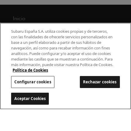
Inicio
Modelos
Subaru España S.A. utiliza cookies propias y de terceros,
con las finalidades de ofrecerle servicios personalizados en
base a un perfil elaborado a partir de sus hábitos de
¿Por qué Subaru?
navegación, así como para recabar información con fines
analíticos. Puede configurar y/o aceptar el uso de cookies
Finance
mediante las casillas que se muestran a continuación. Para
más información, puede visitar nuestra Política de Cookies.
Propietarios
Política de Cookies
Configurar cookies
Rechazar cookies
Contacto
Universo Subaru
Aceptar Cookies
Configurar cookies
900 440 044
cac.subaru@subaru.es
Aviso Legal