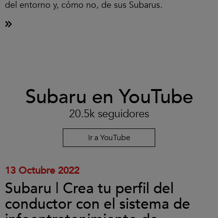
del entorno y, cómo no, de sus Subarus.
Clic
Subaru en YouTube
para
aceptar
las
20.5k seguidores
cookies
y
reproducir
Ir a YouTube
el
vídeo.
13 Octubre 2022
Subaru | Crea tu perfil del
conductor con el sistema de