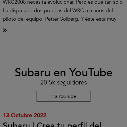
WRC2008 necesita evolucionar. Pero es que tan solo
ha disputado dos pruebas del WRC a manos del
piloto del equipo, Petter Solberg. Y éste está muy
Clic
Subaru en YouTube
para
aceptar
las
20.5k seguidores
cookies
y
reproducir
Ir a YouTube
el
vídeo.
13 Octubre 2022
Subaru | Crea tu perfil del