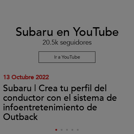
Clic
Subaru en YouTube
para
aceptar
las
20.5k seguidores
cookies
y
reproducir
Ir a YouTube
el
vídeo.
13 Octubre 2022
Subaru | Crea tu perfil del
conductor con el sistema de
infoentretenimiento de
Outback