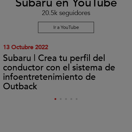
Subaru en YouTube
aceptar
las
20.5k seguidores
cookies
y
reproducir
Ir a YouTube
el
vídeo.
13 Octubre 2022
Subaru | Crea tu perfil del
conductor con el sistema de
infoentretenimiento de
Outback