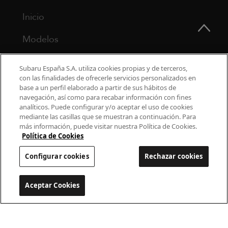
Inicio
Modelos
¿Por qué Subaru?
Subaru España S.A. utiliza cookies propias y de terceros,
con las finalidades de ofrecerle servicios personalizados en
Finance
base a un perfil elaborado a partir de sus hábitos de
navegación, así como para recabar información con fines
Propietarios
analíticos. Puede configurar y/o aceptar el uso de cookies
mediante las casillas que se muestran a continuación. Para
más información, puede visitar nuestra Política de Cookies.
Contacto
Política de Cookies
Universo Subaru
Configurar cookies
Rechazar cookies
900 440 044
Aceptar Cookies
Configurar cookies
cac.subaru@subaru.es
Aviso Legal
Política de Privacidad
Politica de cookies