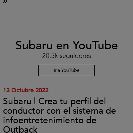
Clic
Subaru en YouTube
para
aceptar
las
20.5k seguidores
cookies
y
reproducir
Ir a YouTube
el
vídeo.
13 Octubre 2022
Subaru | Crea tu perfil del
conductor con el sistema de
infoentretenimiento de
Outback