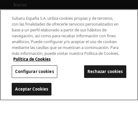
Inicio
Modelos
Subaru España S.A. utiliza cookies propias y de terceros,
con las finalidades de ofrecerle servicios personalizados en
base a un perfil elaborado a partir de sus hábitos de
¿Por qué Subaru?
navegación, así como para recabar información con fines
analíticos. Puede configurar y/o aceptar el uso de cookies
Finance
mediante las casillas que se muestran a continuación. Para
más información, puede visitar nuestra Política de Cookies.
Propietarios
Política de Cookies
Configurar cookies
Rechazar cookies
Contacto
Universo Subaru
Aceptar Cookies
Configurar cookies
900 440 044
cac.subaru@subaru.es
Aviso Legal
Política de Privacidad
Politica de cookies