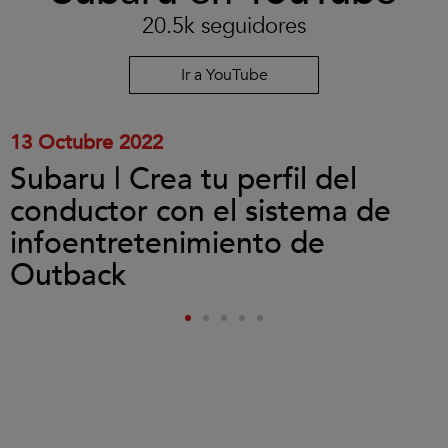
las
20.5k seguidores
cookies
y
reproducir
Ir a YouTube
el
vídeo.
13 Octubre 2022
Subaru | Crea tu perfil del
conductor con el sistema de
infoentretenimiento de
Outback