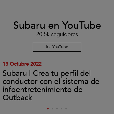
Clic
Subaru en YouTube
para
aceptar
las
20.5k seguidores
cookies
y
reproducir
Ir a YouTube
el
vídeo.
13 Octubre 2022
Subaru | Crea tu perfil del
conductor con el sistema de
infoentretenimiento de
Outback