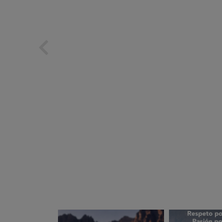
subarues
suba