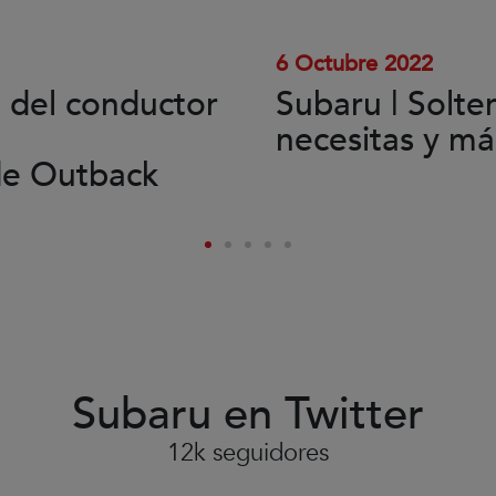
el
vídeo.
6 Octubre 2022
l del conductor
Subaru | Solte
necesitas y má
de Outback
Subaru en Twitter
12k seguidores