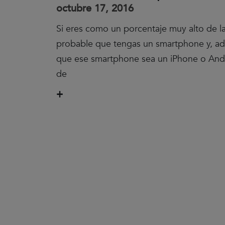
octubre 17, 2016
Si eres como un porcentaje muy alto de l
probable que tengas un smartphone y, a
que ese smartphone sea un iPhone o Andro
de
+
Clic
para
aceptar
las
cookies
y
reproducir