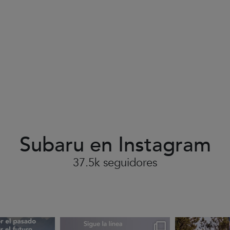
Ir a Twitter
Subaru en Instagram
37.5k seguidores
Ir a Instagram
rues
subarues
suba