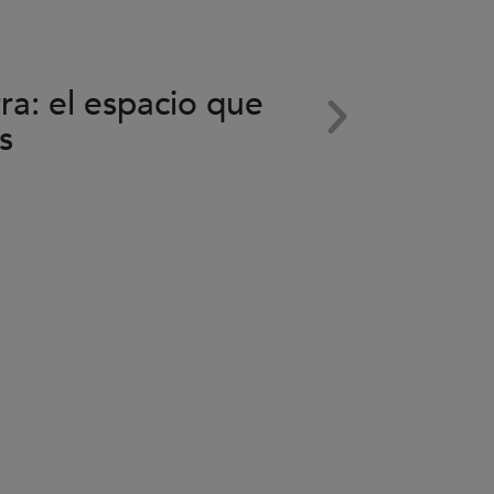
el
vídeo.
29 Septiem
rra: el espacio que
Subaru 
s
de Fore