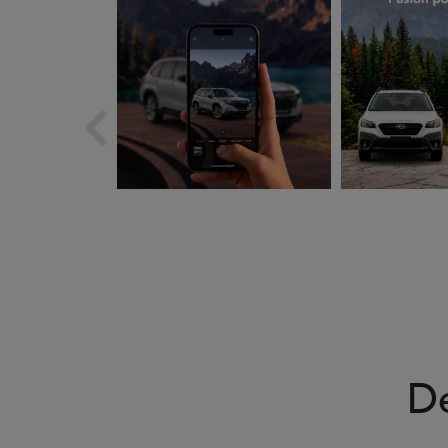
Ago 5
A
D