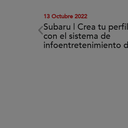
el
vídeo.
13 Octubre 2022
Subaru | Crea tu perfi
ema de
con el sistema de
back
infoentretenimiento 