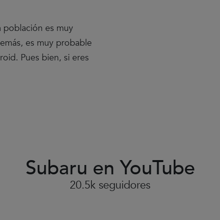
a población es muy
demás, es muy probable
id. Pues bien, si eres
Subaru en YouTube
Clic
para
aceptar
20.5k seguidores
las
cookies
y
Ir a YouTube
reproducir