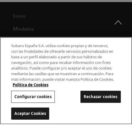
Inicio
Modelos
¿Por qué Subaru?
Subaru España S.A. utiliza cookies propias y de terceros,
con las finalidades de ofrecerle servicios personalizados en
Finance
base a un perfil elaborado a partir de sus hábitos de
navegación, así como para recabar información con fines
Propietarios
analíticos. Puede configurar y/o aceptar el uso de cookies
mediante las casillas que se muestran a continuación. Para
más información, puede visitar nuestra Política de Cookies.
Contacto
Política de Cookies
Universo Subaru
Configurar cookies
Rechazar cookies
900 440 044
Aceptar Cookies
Configurar cookies
cac.subaru@subaru.es
Aviso Legal
Política de Privacidad