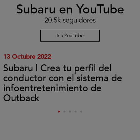
Clic
Subaru en YouTube
para
aceptar
las
20.5k seguidores
cookies
y
reproducir
Ir a YouTube
el
vídeo.
13 Octubre 2022
Subaru | Crea tu perfil del
conductor con el sistema de
infoentretenimiento de
Outback