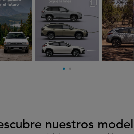
rues
subarues
suba
go 3
Jul 30
J
escubre nuestros model