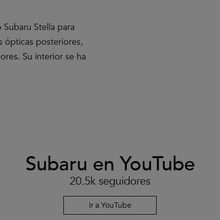
 Subaru Stella para
 ópticas posteriores,
ores. Su interior se ha
Subaru en YouTube
Clic
para
aceptar
20.5k seguidores
las
cookies
y
Ir a YouTube
reproducir