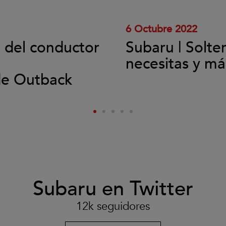
el
vídeo.
6 Octubre 2022
l del conductor
Subaru | Solte
necesitas y má
de Outback
Subaru en Twitter
12k seguidores