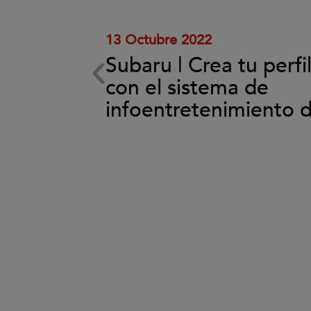
el
vídeo.
13 Octubre 2022
Subaru | Crea tu perfi
ema de
con el sistema de
back
infoentretenimiento 