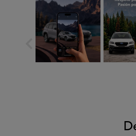
subarues
suba
Ago 5
A
D