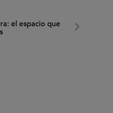
el
vídeo.
29 Septiem
rra: el espacio que
Subaru 
s
de Fore