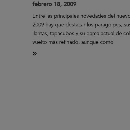
febrero 18, 2009
Entre las principales novedades del nuevo
2009 hay que destacar los paragolpes, sus
llantas, tapacubos y su gama actual de col
vuelto más refinado, aunque como
Clic
para
aceptar
las
cookies
y
reproducir