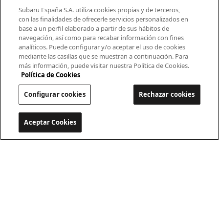
Modelos
Subaru España S.A. utiliza cookies propias y de terceros,
con las finalidades de ofrecerle servicios personalizados en
base a un perfil elaborado a partir de sus hábitos de
¿Por qué Subaru?
navegación, así como para recabar información con fines
analíticos. Puede configurar y/o aceptar el uso de cookies
Finance
mediante las casillas que se muestran a continuación. Para
más información, puede visitar nuestra Política de Cookies.
Propietarios
Política de Cookies
Configurar cookies
Rechazar cookies
Contacto
Universo Subaru
Aceptar Cookies
Configurar cookies
900 440 044
cac.subaru@subaru.es
Aviso Legal
Política de Privacidad
Politica de cookies
Configurar cookies
© 2022 SUBARU España