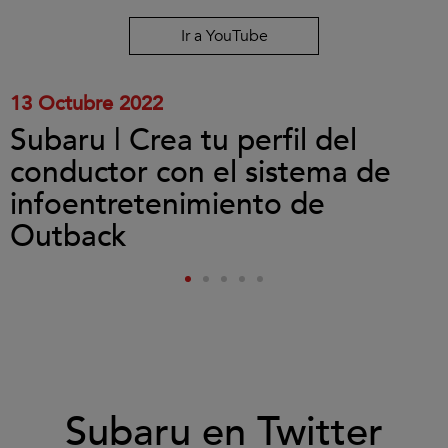
y
reproducir
Ir a YouTube
el
vídeo.
13 Octubre 2022
Subaru | Crea tu perfil del
conductor con el sistema de
infoentretenimiento de
Outback
Subaru en Twitter