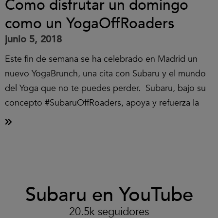
Como disfrutar un domingo
como un YogaOffRoaders
junio 5, 2018
Este fin de semana se ha celebrado en Madrid un
nuevo YogaBrunch, una cita con Subaru y el mundo
del Yoga que no te puedes perder. Subaru, bajo su
concepto #SubaruOffRoaders, apoya y refuerza la
Clic
Subaru en YouTube
para
aceptar
las
20.5k seguidores
cookies