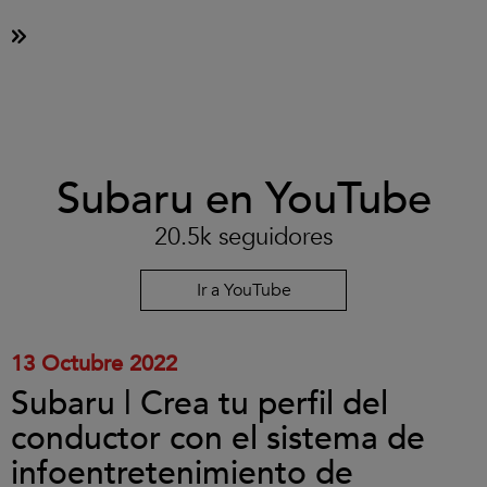
Clic
Subaru en YouTube
para
aceptar
las
20.5k seguidores
cookies
y
reproducir
Ir a YouTube
el
vídeo.
13 Octubre 2022
Subaru | Crea tu perfil del
conductor con el sistema de
infoentretenimiento de