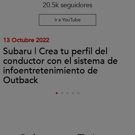
las
20.5k seguidores
cookies
y
reproducir
Ir a YouTube
el
vídeo.
13 Octubre 2022
Subaru | Crea tu perfil del
conductor con el sistema de
infoentretenimiento de
Outback