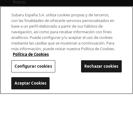
Inicio
Modelos
Subaru España S.A. utiliza cookies propias y de terceros,
con las finalidades de ofrecerle servicios personalizados en
base a un perfil elaborado a partir de sus hábitos de
¿Por qué Subaru?
navegación, así como para recabar información con fines
analíticos. Puede configurar y/o aceptar el uso de cookies
Finance
mediante las casillas que se muestran a continuación. Para
más información, puede visitar nuestra Política de Cookies.
Propietarios
Política de Cookies
Configurar cookies
Rechazar cookies
Contacto
Universo Subaru
Aceptar Cookies
Configurar cookies
900 440 044
cac.subaru@subaru.es
Aviso Legal
Política de Privacidad
Politica de cookies
Configurar cookies