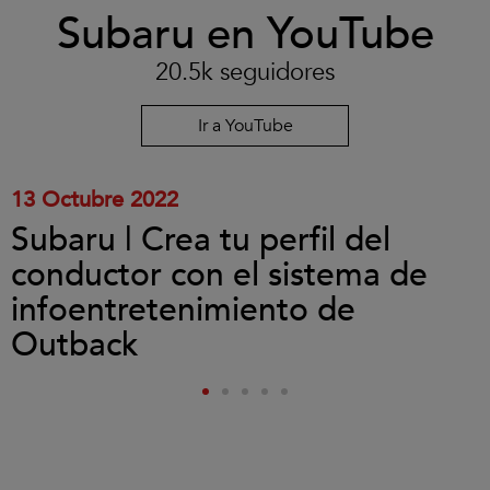
Clic
Subaru en YouTube
para
aceptar
las
20.5k seguidores
cookies
y
reproducir
Ir a YouTube
el
vídeo.
13 Octubre 2022
Subaru | Crea tu perfil del
conductor con el sistema de
infoentretenimiento de
Outback