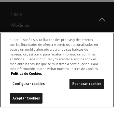
Inicio
Modelos
¿Por qué Subaru?
Subaru España S.A. utiliza cookies propias y de terceros,
con las finalidades de ofrecerle servicios personalizados en
Finance
base a un perfil elaborado a partir de sus hábitos de
navegación, así como para recabar información con fines
Propietarios
analíticos. Puede configurar y/o aceptar el uso de cookies
mediante las casillas que se muestran a continuación. Para
más información, puede visitar nuestra Política de Cookies.
Contacto
Política de Cookies
Universo Subaru
Configurar cookies
Rechazar cookies
900 440 044
Aceptar Cookies
Configurar cookies
cac.subaru@subaru.es
Aviso Legal
Política de Privacidad