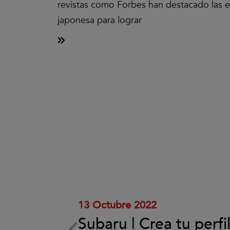
revistas como Forbes han destacado las e
japonesa para lograr
Clic
para
aceptar
las
cookies
y
reproducir
el
vídeo.
13 Octubre 2022
Subaru | Crea tu perfi