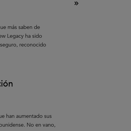
que más saben de
New Legacy ha sido
 seguro, reconocido
ción
 que han aumentado sus
dounidense. No en vano,