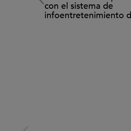
ema de
con el sistema de
back
infoentretenimiento 