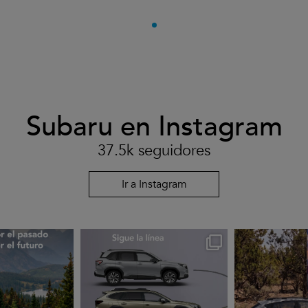
Subaru en Instagram
37.5k seguidores
Ir a Instagram
rues
subarues
suba
go 3
Jul 30
J