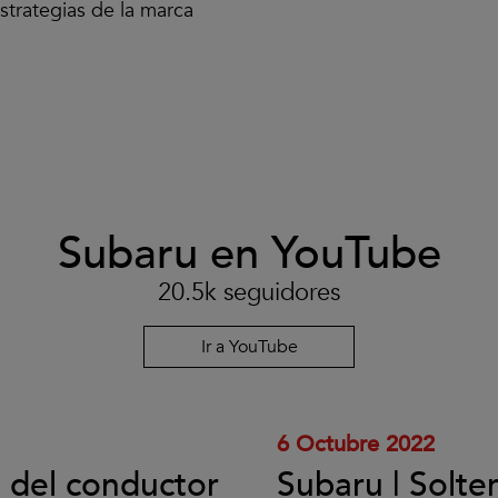
strategias de la marca
Subaru en YouTube
Clic
para
aceptar
20.5k seguidores
las
cookies
y
Ir a YouTube
reproducir
el
vídeo.
6 Octubre 2022
l del conductor
Subaru | Solte