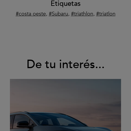
Etiquetas
costa oeste
,
Subaru
,
triathlon
,
triatlon
De tu interés...