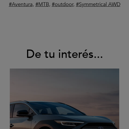
Aventura
,
MTB
,
outdoor
,
Symmetrical AWD
De tu interés...