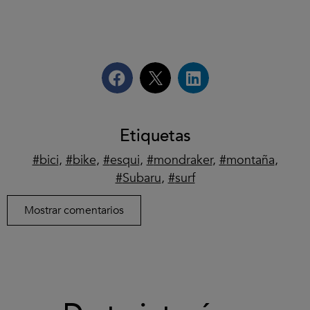
Etiquetas
bici
,
bike
,
esqui
,
mondraker
,
montaña
,
Subaru
,
surf
Mostrar comentarios