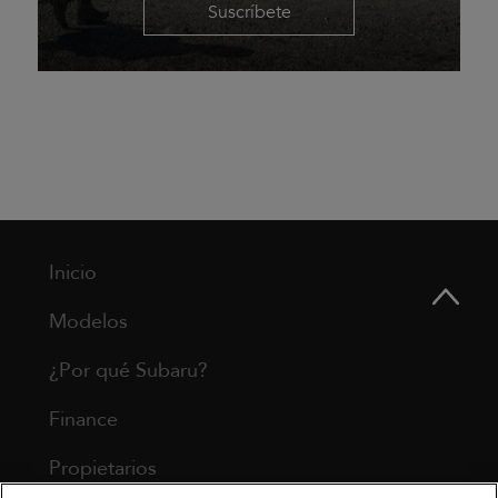
Suscríbete
Inicio
Modelos
¿Por qué Subaru?
Finance
Propietarios