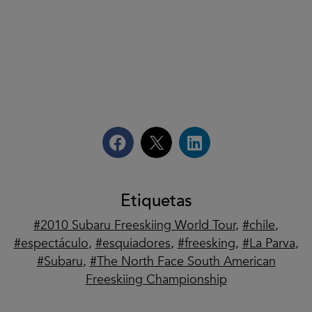
Etiquetas
2010 Subaru Freeskiing World Tour
,
chile
,
espectáculo
,
esquiadores
,
freesking
,
La Parva
,
Subaru
,
The North Face South American
Freeskiing Championship