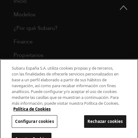
Inicio
Modelos
¿Por qué Subaru?
Finance
Propietarios
Contacto
Subaru España S.A. utiliza cookies propias y de terceros,
con las finalidades de ofrecerle servicios personalizados en
base a un perfil elaborado a partir de sus hábitos de
Universo Subaru
navegación, así como para recabar información con fines
analíticos. Puede configurar y/o aceptar el uso de cookies
mediante las casillas que se muestran a continuación. Para
900 440 044
más información, puede visitar nuestra Política de Cookies.
cac.subaru@subaru.es
Política de Cookies
Aviso Legal
Política de Privacidad
Configurar cookies
Rechazar cookies
Politica de cookies
Configurar cookies