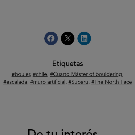
Etiquetas
bouler
,
chile
,
Cuarto Máster of bouldering
,
escalada
,
muro artificial
,
Subaru
,
The North Face
De tu interés...