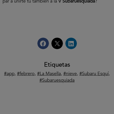
par a unirte tu también a la
V Subaruesquiada
?
Etiquetas
app
,
febrero
,
La Masella
,
nieve
,
Subaru Esquí
,
Subaruesquiada