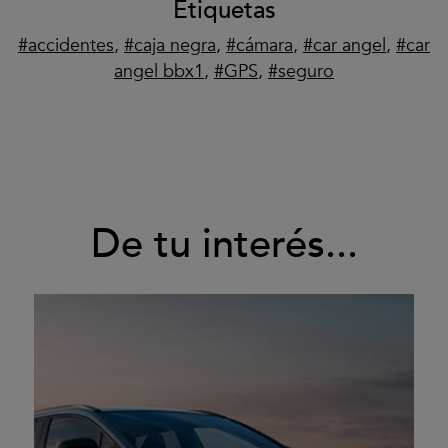
Etiquetas
accidentes
,
caja negra
,
cámara
,
car angel
,
car
angel bbx1
,
GPS
,
seguro
De tu interés...