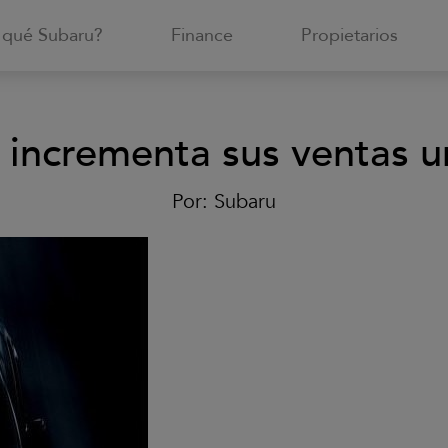
 qué Subaru?
Finance
Propietarios
 incrementa sus ventas u
Por:
Subaru