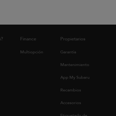
u?
Finance
Propietarios
Multiopción
Garantía
Mantenimiento
App My Subaru
Recambios
Accesorios
Etiquetado de