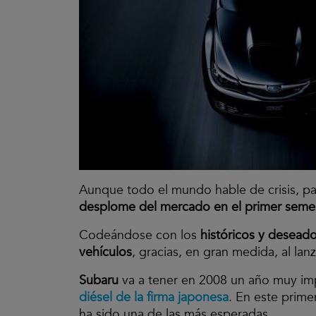
Aunque todo el mundo hable de crisis, p
desplome del mercado en el primer seme
Codeándose con los
históricos y desead
vehículos
, gracias, en gran medida, al la
Subaru
va a tener en 2008 un año muy im
diésel de la firma japonesa
. En este prim
ha sido una de las más esperadas.