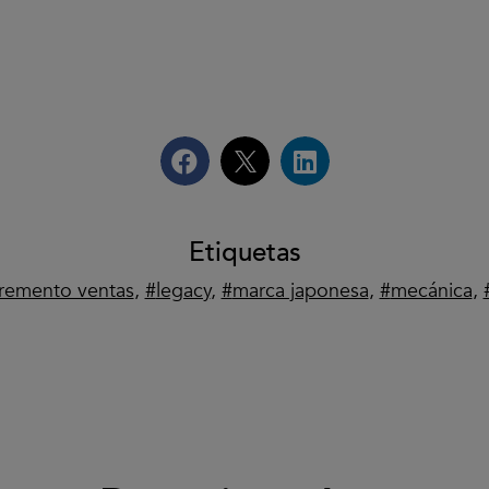
Etiquetas
cremento ventas
,
legacy
,
marca japonesa
,
mecánica
,