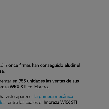
 sólo
once firmas han conseguido eludir el
sa
.
mentar
en 955 unidades las ventas de sus
preza WRX ST
i en febrero.
ha visto aparecer
la primera mecánica
des
, entre las cuales el
Impreza WRX STI