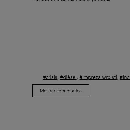
crisis
,
diésel
,
impreza wrx sti
,
in
Mostrar comentarios