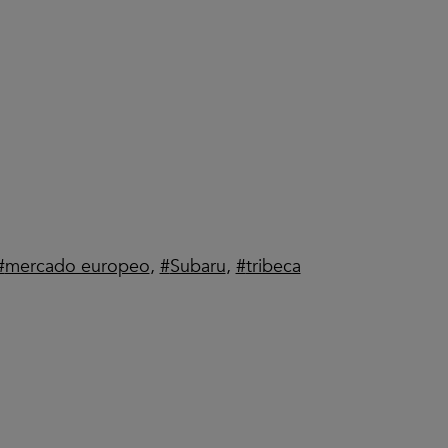
mercado europeo
,
Subaru
,
tribeca