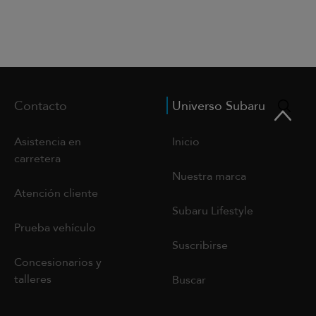
Contacto
Universo Subaru
Asistencia en
Inicio
carretera
Nuestra marca
Atención cliente
Subaru Lifestyle
Prueba vehículo
Suscribirse
Concesionarios y
talleres
Buscar