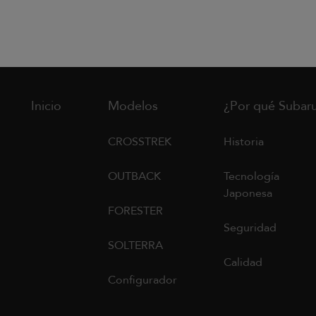
Inicio
Modelos
¿Por qué Subar
CROSSTREK
Historia
OUTBACK
Tecnología
Japonesa
FORESTER
Seguridad
SOLTERRA
Calidad
Configurador