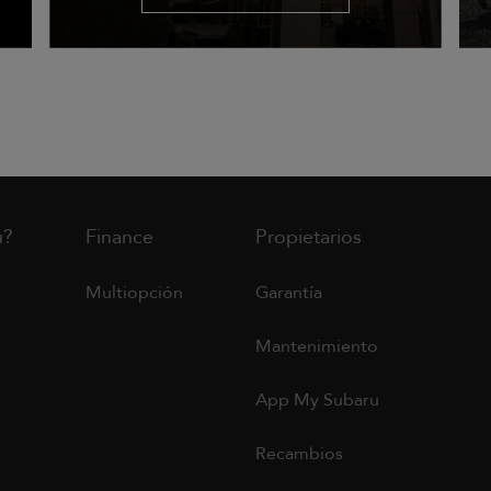
u?
Finance
Propietarios
Multiopción
Garantía
Mantenimiento
App My Subaru
Recambios