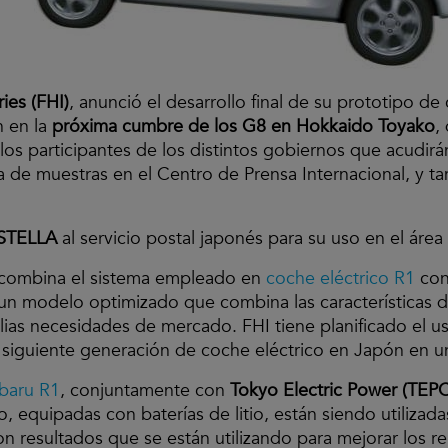
ies (FHI)
, anunció el desarrollo final de su prototipo de
n en la
próxima cumbre de los G8 en Hokkaido Toyako
,
los participantes de los distintos gobiernos que acudirá
a de muestras en el Centro de Prensa Internacional, y t
STELLA
al servicio postal japonés para su uso en el áre
combina el sistema empleado en
coche eléctrico R1
con
 un modelo optimizado que combina las características d
ias necesidades de mercado. FHI tiene planificado el u
 siguiente generación de coche eléctrico en Japón en u
baru R1
, conjuntamente con
Tokyo Electric Power (TEP
 equipadas con baterías de litio, están siendo utiliza
on resultados que se están utilizando para mejorar los