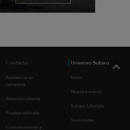
Contacto
Universo Subaru
Asistencia en
Inicio
carretera
Nuestra marca
Atención cliente
Subaru Lifestyle
Prueba vehículo
Suscribirse
Concesionarios y