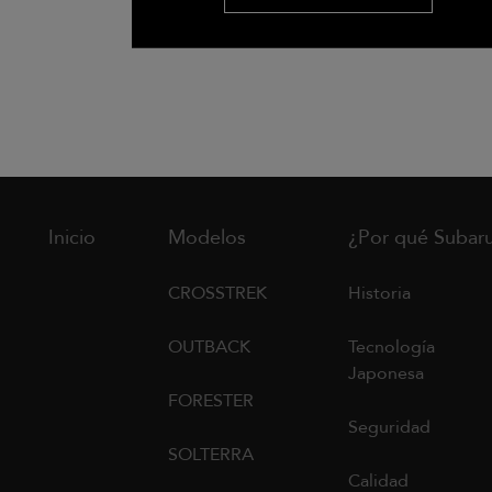
Inicio
Modelos
¿Por qué Subar
CROSSTREK
Historia
OUTBACK
Tecnología
Japonesa
FORESTER
Seguridad
SOLTERRA
Calidad