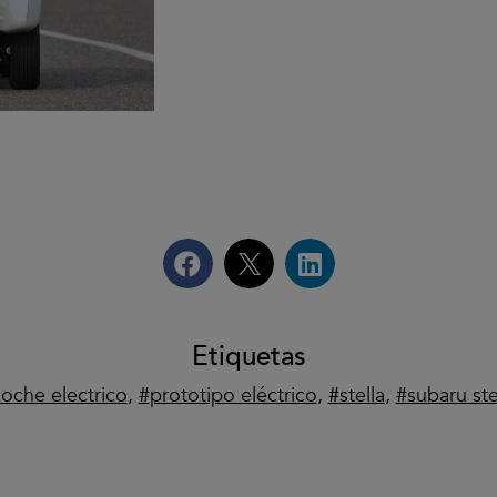
Etiquetas
oche electrico
,
prototipo eléctrico
,
stella
,
subaru ste