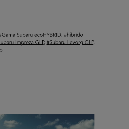
Gama Subaru ecoHYBRID
,
híbrido
Subaru Impreza GLP
,
Subaru Levorg GLP
,
lp