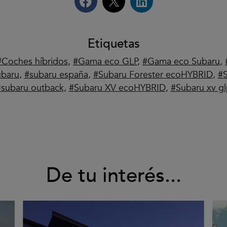
Etiquetas
Coches híbridos
,
Gama eco GLP
,
Gama eco Subaru
,
ubaru
,
subaru españa
,
Subaru Forester ecoHYBRID
,
subaru outback
,
Subaru XV ecoHYBRID
,
Subaru xv g
De tu interés...