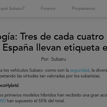
 qué Subaru?
Finance
Propietarios
gía: Tres de cada cuatr
 España llevan etiqueta 
Por:
Subaru
n a los vehículos Subaru -como son la
seguridad
, la dive
tando las virtudes tan valoradas por los subaristas.
ecoHybrid
 los primeros modelos híbridos han recibido una gran ac
RID
han supuesto el 55% del total.