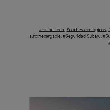
coches eco
,
coches ecológicos
,
autorrecargable
,
Seguridad Subaru
,
S