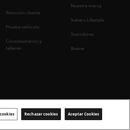
Nuestra marca
Atención cliente
Subaru Lifestyle
Prueba vehículo
Suscribirse
Concesionarios y
talleres
Buscar
 cookies
Rechazar cookies
Aceptar Cookies
Configurar cookies
ARU España