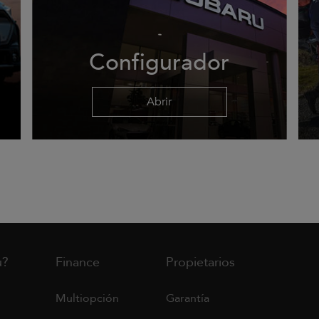
Configurador
Abrir
u?
Finance
Propietarios
Multiopción
Garantía