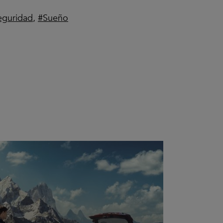
eguridad
,
Sueño