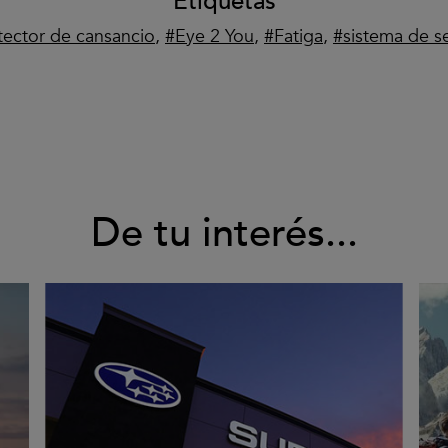
Etiquetas
tector de cansancio
,
Eye 2 You
,
Fatiga
,
sistema de s
De tu interés...