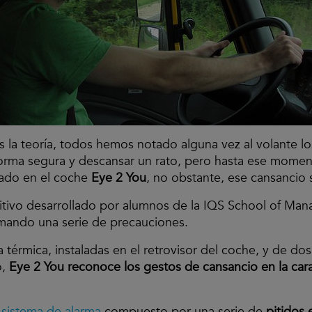
la teoría, todos hemos notado alguna vez al volante lo
forma segura y descansar un rato, pero hasta ese mom
lado en el coche
Eye 2 You
, no obstante, ese cansancio 
sitivo desarrollado por alumnos de la IQS School of M
omando una serie de precauciones.
 térmica, instaladas en el retrovisor del coche, y de do
o,
Eye 2 You reconoce los gestos de cansancio en la car
n
sistema de alarma
compuesto por una serie de
pitidos 