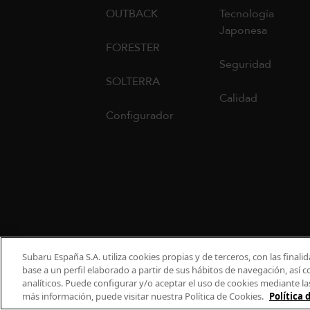
OUTBACK
Tecnología
Japonesa
FORESTER
Seguridad
SOLTERRA
Calidad
Configurador
Subaru España S.A. utiliza cookies propias y de terceros, con las finali
base a un perfil elaborado a partir de sus hábitos de navegación, así
analíticos. Puede configurar y/o aceptar el uso de cookies mediante la
900 440 044
cac.subaru@subaru.es
Aviso Legal
Política d
más información, puede visitar nuestra Política de Cookies.
Política 