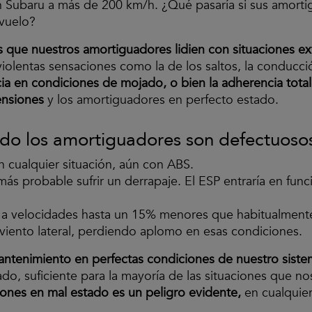
 Subaru a más de 200 km/h. ¿Qué pasaría si sus amorti
 vuelo?
 que nuestros amortiguadores lidien con situaciones e
e violentas sensaciones como la de los saltos, la conduc
cia en condiciones de mojado, o bien la adherencia tot
ensiones
y los amortiguadores en perfecto estado.
o los amortiguadores son defectuosos
 cualquier situación, aún con ABS.
más probable sufrir un derrapaje. El ESP entraría en fun
, a velocidades hasta un 15% menores que habitualment
 viento lateral, perdiendo aplomo en esas condiciones.
antenimiento en perfectas condiciones de nuestro siste
do, suficiente para la mayoría de las situaciones que n
iones en mal estado es un peligro evidente,
en cualquier