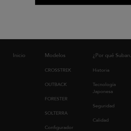
Inicio
Modelos
¿Por qué Subar
CROSSTREK
Historia
OUTBACK
Tecnología
Japonesa
FORESTER
Seguridad
SOLTERRA
Calidad
Configurador