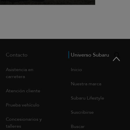
Contacto
Universo Subaru
Asistencia en
Inicio
carretera
Nuestra marca
Atención cliente
Subaru Lifestyle
Prueba vehículo
Suscribirse
Concesionarios y
talleres
Buscar