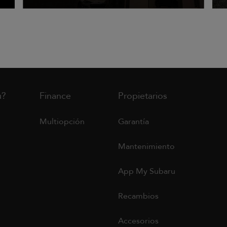
u?
Finance
Propietarios
Multiopción
Garantía
Mantenimiento
App My Subaru
Recambios
Accesorios