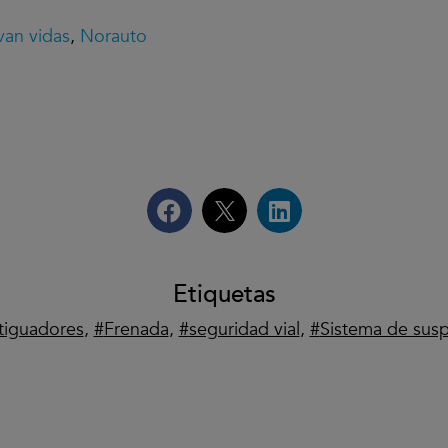
van vidas
,
Norauto
Etiquetas
tiguadores
,
Frenada
,
seguridad vial
,
Sistema de sus